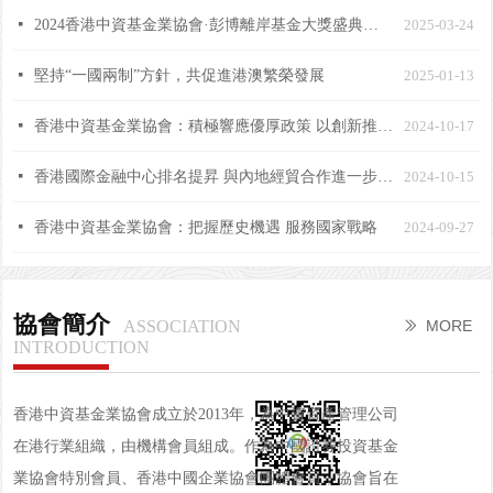
넷
2024香港中資基金業協會·彭博離岸基金大獎盛典成功舉辦
2025-03-24
넷
堅持“一國兩制”方針，共促進港澳繁榮發展
2025-01-13
넷
香港中資基金業協會：積極響應優厚政策 以創新推動行業發展
2024-10-17
넷
香港國際金融中心排名提昇 與內地經貿合作進一步深化
2024-10-15
넷
香港中資基金業協會：把握歷史機遇 服務國家戰略
2024-09-27
協會簡介
ASSOCIATION
MORE
ꅀ
INTRODUCTION
香港中資基金業協會成立於2013年，為中資資產管理公司
在港行業組織，由機構會員組成。作為中國證券投資基金
業協會特別會員、香港中國企業協會團體會員，協會旨在