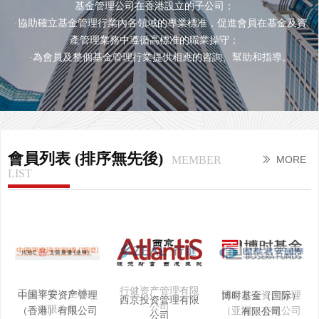
基金管理公司在香港設立的子公司；
·協助確立基金管理行業內各領域的專業標准，促進會員在基金及資
產管理業務中遵循高標准的職業操守；
·為會員及整個基金管理行業提供相應的咨詢、幫助和指導。
會員列表 (排序無先後)
MEMBER
MORE
ꅀ
LIST
行健资产管理有限
工银资管（全球）
中国平安资产管理
国泰君安资产管理
博时基金（国际）
西京投资管理有限
公司
有限公司
（香港）有限公司
（亚洲）有限公司
有限公司
公司