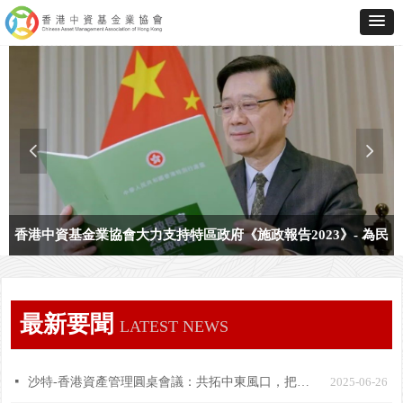
넳
넲
獲
香港中資基金業協會大力支持特區政府《施政報告2023》- 為民
生、拼經濟、做實事
最新要聞
LATEST NEWS
넷
沙特-香港資產管理圓桌會議：共拓中東風口，把握跨境投資新機遇
2025-06-26