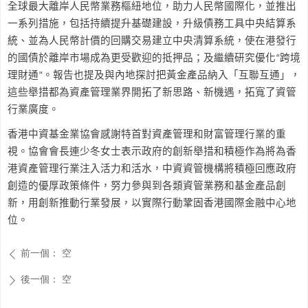
全球最大離岸人民幣業務樞紐地位，助力人民幣國際化，並推出
一系列措施，包括持續提升基礎建設，升級債務工具中央結算系
統、並為人民幣計價的回購交易建立中央清算系統，使在港發行
的國債於離岸市場成為更受歡迎的抵押品；及繼續研究優化
“
跨境
理財通
”
。報告也提及與內地探討把黃金產品納入「互聯互通」，
這些舉措都為資產管理業界開拓了新思路、新機遇，拓寬了資管
行業廣度。
香港中資基金業協會感謝特首對資產管理和財富管理行業的重
視。協會會長連少冬女士表示政府的創新舉措和積極作為將為香
港資產管理行業注入活力和活水，中資資管機構將積極回應政府
創造的優厚政策條件，努力參與到各類資管業務和基金產品創
新，用創新推動行業發展，以實際行動鞏固香港國際金融中心地
位。
前一個：
空
ꄴ
後一個：
空
ꄲ