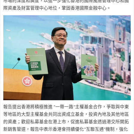
市場的深度和廣度，以進一步強化香港的國際風險管理中心和國
際資產及財富管理中心地位，鞏固香港國際金融中心。
報告提出香港將積極推進
“
一帶一路
”
主權基金合作，爭取與中東
等地區的大型主權基金共同出資成立基金，投資內地及其他地區
的資產；歡迎私募基金在港上市，促進私募基金透過港交所開拓
新銷售管道，報告中表示香港會持續優化
“
互聯互通
”
機制，強化