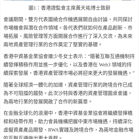
圖
1
：香港證監會主席黃天祐博士致辭
會議期間，雙方代表圍繞合作機遇展開自由討論，共同探討
市場機會與潛在合作領域。各代表們就如何在產品創新、市
場拓展、風險管理等方面開展合作進行了深入交流，為未來
兩地資產管理行業的合作奠定了堅實的基礎。
香港中資基金業協會連少冬女士表示：“隨著互聯互通機制持
續發揮積極作用並進一步優化，以及香港在
Web3
領域的持
續探索發展，香港資產管理市場必將迎來更大的發展機遇。”
隨著全球經濟一體化的加速，資產管理行業的跨境合作已成
為不可阻擋的趨勢。此次沙特與香港的資產管理圓桌會議，
為兩地行業的發展開啟了合作的新篇章。
在金融全球化的浪潮中，香港中資基金業協會將繼續發揮橋
樑和紐帶作用，助力會員機構把握中東市場機遇，持續深化
虛擬資產產品開發、
RWA
實踐及跨境合作，為兩地金融市場
的互聯互通做出更大貢獻。