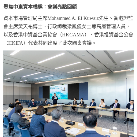
聚焦中東資本橋樑：會議亮點回顧
資本市場管理局主席
Mohammed A. El-Kuwaiz
先生、香港證監
會主席黃天祐博士、行政總裁梁鳳儀女士等高層管理人員，
以及香港中資基金業協會（
HKCAMA
）、香港投資基金公會
（
HKIFA
）代表共同出席了此次圓桌會議。