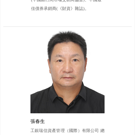
佳債券承銷商(《財資》雜誌)。
張春生
工銀瑞信資產管理（國際）有限公司 總